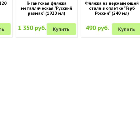
120
Гигантская фляжка
Фляжка из нержавеющей
металлическая "Русский
стали в оплетке "Герб
размах" (1920 мл)
России" (240 мл)
1 350 руб.
490 руб.
ть
Купить
Купить