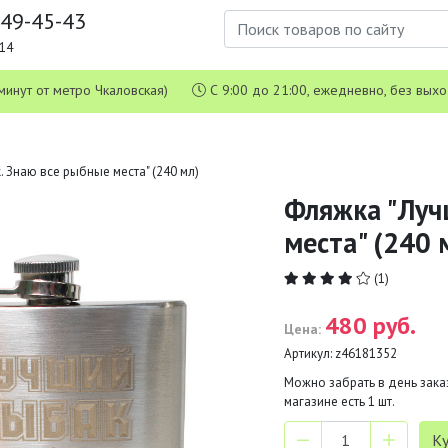
649-45-43
1-14
 5 минут от метро Чкаловская)
С 9:00 до 21:00, ежедневно, без вых
 Знаю все рыбные места" (240 мл)
Фляжка "Луч
места" (240 
(1)
480 руб.
Цена:
Артикул:
z46181352
Можно забрать в день заказ
магазине есть
1
шт.