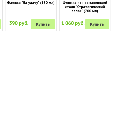
Фляжка "На удачу" (180 мл)
Фляжка из нержавеющей
стали "Стратегический
запас" (700 мл)
390 руб.
1 060 руб.
Купить
Купить