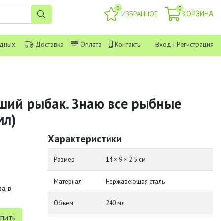
0
0
ИЗБРАННОЕ
КОРЗИНА
одных
Доставка
Оплата
Контакты
Вход
|
Регистрация
ший рыбак. Знаю все рыбные
мл)
Характеристики
Размер
14 × 9 × 2.5 см
Материал
Нержавеющая сталь
а, в
Объем
240 мл