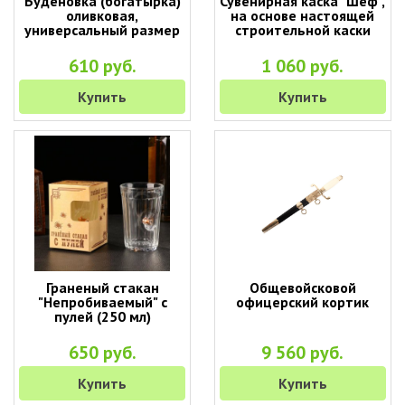
Буденовка (богатырка)
Сувенирная каска "Шеф",
оливковая,
на основе настоящей
универсальный размер
строительной каски
610 руб.
1 060 руб.
Купить
Купить
Граненый стакан
Общевойсковой
"Непробиваемый" с
офицерский кортик
пулей (250 мл)
650 руб.
9 560 руб.
Купить
Купить