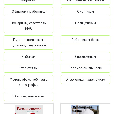
Морякам
Нефтяникам, газовикам
Офисному работнику
Охотникам
Пожарным, спасателям
Полицейским
МЧС
Путешественникам,
Работникам банка
туристам, отпускникам
Рыбакам
Спортсменам
Строителям
Творческой личности
Фотографам, любителю
Энергетикам, электрикам
фотографии
Юристам, адвокатам