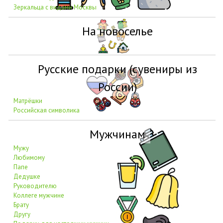
Зеркальца с видами Москвы
На новоселье
Русские подарки (сувениры из
России)
Матрёшки
Российская символика
Мужчинам
Мужу
Любимому
Папе
Дедушке
Руководителю
Коллеге мужчине
Брату
Другу