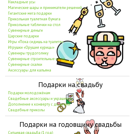
Накладные усы
Магические шары и приниматели решений
Гигантские мега подарки
Прикольная туалетная бумага
Прикольные таблички на стол
Сувенирные деньги
Царские подарки
Игры «Пока сидишь на туалете»
Игрушки «Орущие курицы»
Сувениры трудоголику
Сувенирные строительные каски
Сувенирные скалки
Аксессуары для кальяна
Подарки на свадьбу
Подарки молодожёнам
Свадебные аксессуары и украшения
Дополнение к конверту с деньгами
Свадебные приколы
Подарки на годовщину свадьбы
Ситцевая свадьба (1 год)