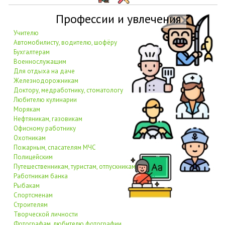
Профессии и увлечения
Учителю
Автомобилисту, водителю, шофёру
Бухгалтерам
Военнослужащим
Для отдыха на даче
Железнодорожникам
Доктору, медработнику, стоматологу
Любителю кулинарии
Морякам
Нефтяникам, газовикам
Офисному работнику
Охотникам
Пожарным, спасателям МЧС
Полицейским
Путешественникам, туристам, отпускникам
Работникам банка
Рыбакам
Спортсменам
Строителям
Творческой личности
Фотографам, любителю фотографии