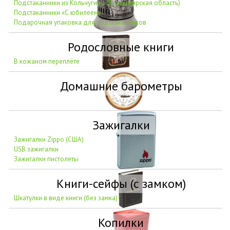
Подстаканники из Кольчугино (Владимирская область)
Подстаканники «С юбилеем»
Подарочная упаковка для подстаканников
Родословные книги
В кожаном переплёте
Домашние барометры
Зажигалки
Зажигалки Zippo (США)
USB зажигалки
Зажигалки пистолеты
Книги-сейфы (с замком)
Шкатулки в виде книги (без замка)
Копилки