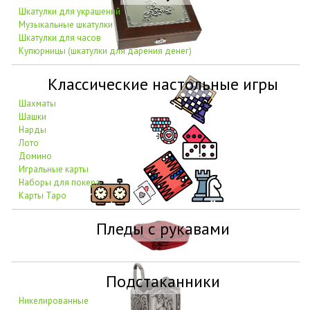
Шкатулки для украшений
Музыкальные шкатулки
Шкатулки для часов
Купюрницы (шкатулки для дарения денег)
Классические настольные игры
Шахматы
Шашки
Нарды
Лото
Домино
Игральные карты
Наборы для покера
Карты Таро
Пледы с рукавами
Подстаканники
Никелированные