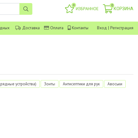
0
0
ИЗБРАННОЕ
КОРЗИНА
одных
Доставка
Оплата
Контакты
Вход
|
Регистрация
арядные устройства)
Зонты
Антисептики для рук
Авоськи