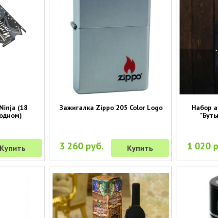
Ninja (18
Зажигалка Zippo 205 Color Logo
Набор а
 одном)
"Буты
3 260 руб.
1 020 р
Купить
Купить