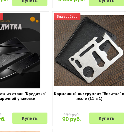
Купить
Купить
р
Видеообзор
ож из стали "Кредитка"
Карманный инструмент "Визитка" в
дарочной упаковке
чехле (11 в 1)
б.
150 руб.
б.
Купить
90 руб.
Купить