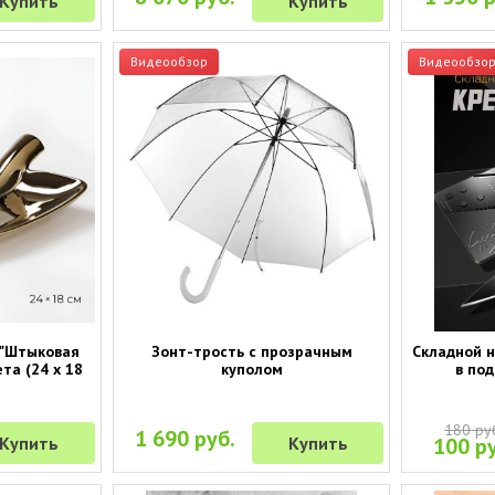
Купить
Купить
Видеообзор
Видеообзо
 "Штыковая
Зонт-трость с прозрачным
Складной н
та (24 х 18
куполом
в по
180 ру
1 690 руб.
Купить
Купить
100 ру