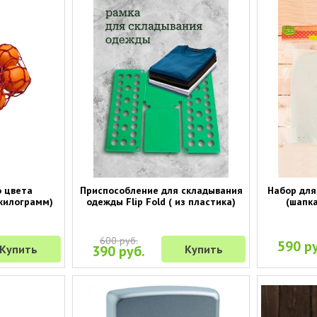
о цвета
Приспособление для складывания
Набор для
 килограмм)
одежды Flip Fold ( из пластика)
(шапка
600 руб.
590 ру
Купить
390 руб.
Купить