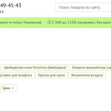
649-45-43
1-14
 5 минут от метро Чкаловская)
С 9:00 до 21:00, ежедневно, без вых
Швейцарские ножи Victorinox (Швейцария)
Внешние аккумуляторы (з
дставки для телефона
Крючки для сумок
Увлажнители воздуха
Цена