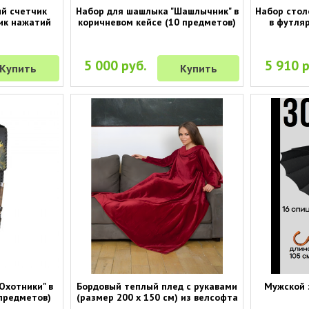
ий счетчик
Набор для шашлыка "Шашлычник" в
Набор стол
чик нажатий
коричневом кейсе (10 предметов)
в футляр
5 000 руб.
5 910 р
Купить
Купить
Охотники" в
Бордовый теплый плед с рукавами
Мужской з
предметов)
(размер 200 х 150 см) из велсофта