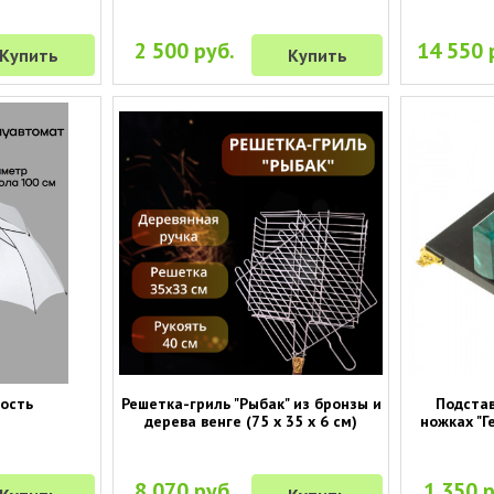
2 500 руб.
14 550 
Купить
Купить
рость
Решетка-гриль "Рыбак" из бронзы и
Подстав
дерева венге (75 х 35 х 6 см)
ножках "Г
8 070 руб.
1 350 р