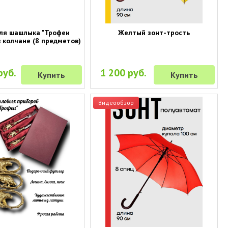
ля шашлыка "Трофеи
Желтый зонт-трость
в колчане (8 предметов)
руб.
1 200 руб.
Купить
Купить
Видеообзор