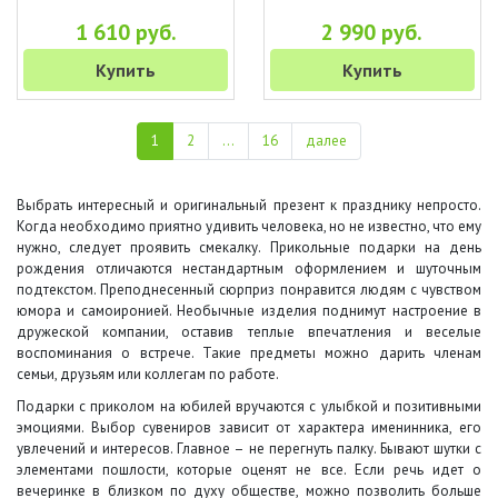
1 610 руб.
2 990 руб.
Купить
Купить
1
2
...
16
далее
Выбрать интересный и оригинальный презент к празднику непросто.
Когда необходимо приятно удивить человека, но не известно, что ему
нужно, следует проявить смекалку. Прикольные подарки на день
рождения отличаются нестандартным оформлением и шуточным
подтекстом. Преподнесенный сюрприз понравится людям с чувством
юмора и самоиронией. Необычные изделия поднимут настроение в
дружеской компании, оставив теплые впечатления и веселые
воспоминания о встрече. Такие предметы можно дарить членам
семьи, друзьям или коллегам по работе.
Подарки с приколом на юбилей вручаются с улыбкой и позитивными
эмоциями. Выбор сувениров зависит от характера именинника, его
увлечений и интересов. Главное – не перегнуть палку. Бывают шутки с
элементами пошлости, которые оценят не все. Если речь идет о
вечеринке в близком по духу обществе, можно позволить больше