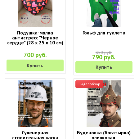
Подушка-мялка
Гольф для туалета
антистресс "Черное
сердце" (28 х 25 х 10 см)
850 руб.
700 руб.
790 руб.
Купить
Купить
Видеообзор
Сувенирная
Буденовка (богатырка)
строительная каска
оливковая,