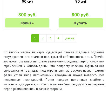
90 см)
90 см)
800 руб.
800 руб.
Купить
Купить
1
2
3
4
далее
Во многих местах на карте существует давняя традиция поднятия
государственного знамени над крышей собственного дома. Причём
это может оказаться не только уважением к родине, патриотизмом или
стремлением к консолидации. Это попросту красиво. Официальная
символика не подпадает под ограничения авторского права, поэтому
флаги стран мира патриотичный гражданин может вывесить без
неприятных последствий. Почти каждое полотнище снабжено
карманом для древка, чтобы стяг можно было водрузить на черенок
перед размахиванием в разные стороны.