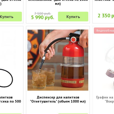
)
мл)
7 500 руб.
2 350 р
Купить
5 990 руб.
Купить
Видеообзо
апитков
Диспенсер для напитков
Графин на
тсека по 500
"Огнетушитель" (объем 1000 мл)
"Вокр