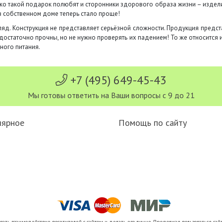
ако такой подарок полюбят и сторонники здорового образа жизни – издел
 в собственном доме теперь стало проще!
гляд. Конструкция не представляет серьёзной сложности. Продукция предс
достаточно прочны, но не нужно проверять их падением! То же относится 
ного питания.
+7 (495) 649-45-43
Мы готовы ответить на Ваши вопросы с 9 до 21
лярное
Помощь по сайту