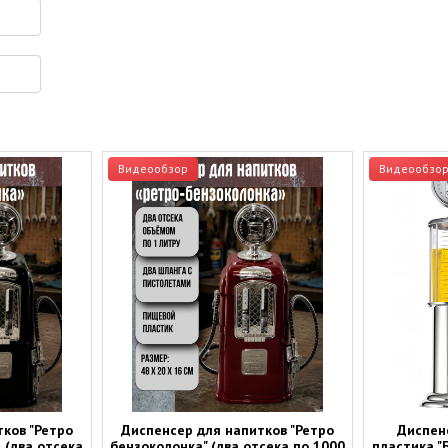
Видеообзор
Видеообзо
ков "Ретро
Диспенсер для напитков "Ретро
Диспен
 (два отсека
бензоколонка" (два отсека по 1000
пластика "