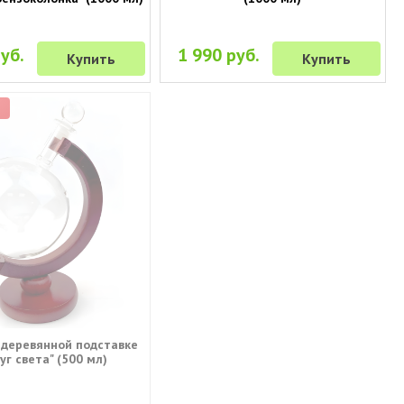
уб.
1 990 руб.
Купить
Купить
р
 деревянной подставке
уг света" (500 мл)