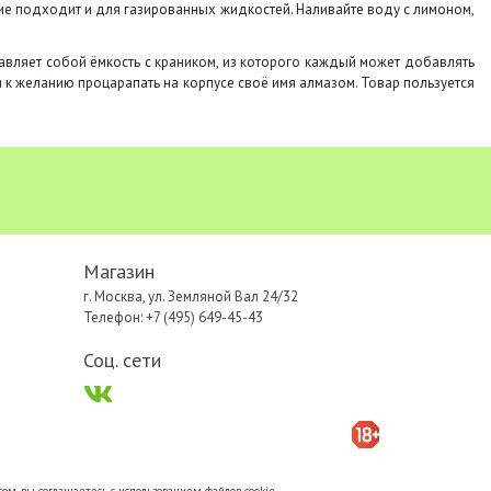
ие подходит и для газированных жидкостей. Наливайте воду с лимоном,
тавляет собой ёмкость с краником, из которого каждый может добавлять
и к желанию процарапать на корпусе своё имя алмазом. Товар пользуется
Магазин
г. Москва, ул. Земляной Вал 24/32
Телефон: +7 (495) 649-45-43
Соц. сети