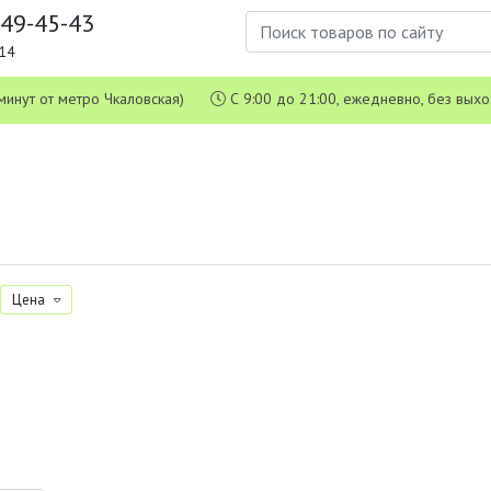
649-45-43
1-14
 5 минут от метро Чкаловская)
С 9:00 до 21:00, ежедневно, без вых
Цена