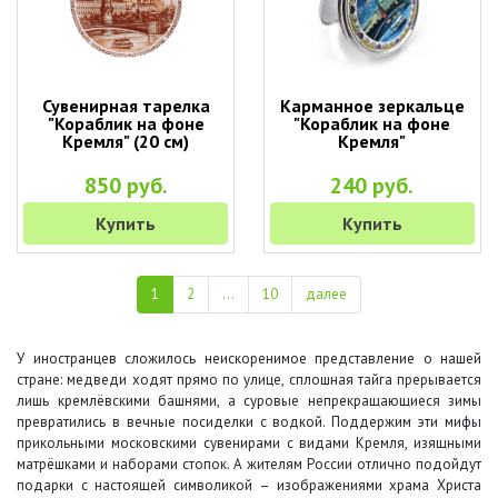
Сувенирная тарелка
Карманное зеркальце
"Кораблик на фоне
"Кораблик на фоне
Кремля" (20 см)
Кремля"
850 руб.
240 руб.
Купить
Купить
1
2
...
10
далее
У иностранцев сложилось неискоренимое представление о нашей
стране: медведи ходят прямо по улице, сплошная тайга прерывается
лишь кремлёвскими башнями, а суровые непрекращающиеся зимы
превратились в вечные посиделки с водкой. Поддержим эти мифы
прикольными московскими сувенирами с видами Кремля, изящными
матрёшками и наборами стопок. А жителям России отлично подойдут
подарки с настоящей символикой – изображениями храма Христа