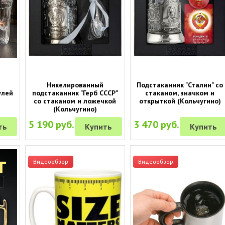
Никелированный
Подстаканник "Сталин" со
улей
подстаканник "Герб СССР"
стаканом, значком и
со стаканом и ложечкой
открыткой (Кольчугино)
(Кольчугино)
5 190 руб.
3 470 руб.
ть
Купить
Купить
Видеообзор
Видеообзор