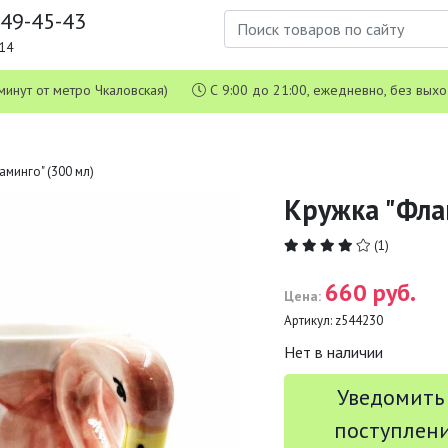
649-45-43
1-14
 5 минут от метро Чкаловская)
С 9:00 до 21:00, ежедневно, без вых
аминго" (300 мл)
Кружка "Фла
(1)
660 руб.
Цена:
Артикул:
z544230
Нет в наличии
Уведомить
поступлен