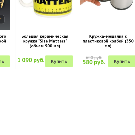
ого
Большая керамическая
Кружка-мешалка с
кой
кружка "Size Matters"
пластиковой колбой (350
(объем 900 мл)
мл)
600 руб.
1 090 руб.
ть
Купить
580 руб.
Купить