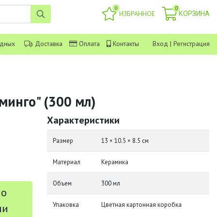
0
0
ИЗБРАННОЕ
КОРЗИНА
одных
Доставка
Оплата
Контакты
Вход
|
Регистрация
минго" (300 мл)
Характеристики
Размер
13 × 10.5 × 8.5 см
Материал
Керамика
Объем
300 мл
 о
Упаковка
Цветная картонная коробка
ии