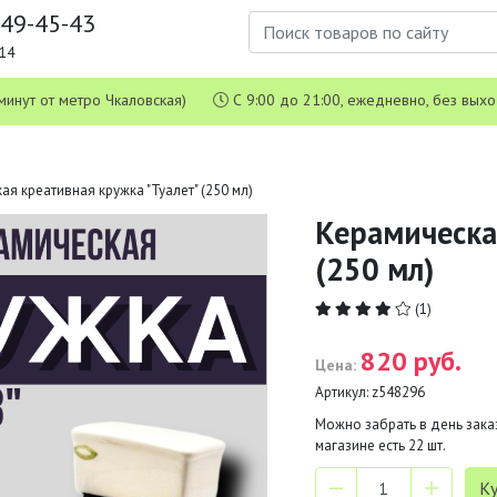
649-45-43
1-14
 5 минут от метро Чкаловская)
С 9:00 до 21:00, ежедневно, без вых
ая креативная кружка "Туалет" (250 мл)
Керамическа
(250 мл)
(1)
820 руб.
Цена:
Артикул:
z548296
Можно забрать в день заказ
магазине есть
22
шт.