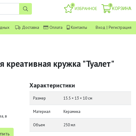
0
0
ИЗБРАННОЕ
КОРЗИНА
одных
Доставка
Оплата
Контакты
Вход
|
Регистрация
я креативная кружка "Туалет"
Характеристики
Размер
15.5 × 13 × 10 см
Материал
Керамика
а, в
Объем
250 мл