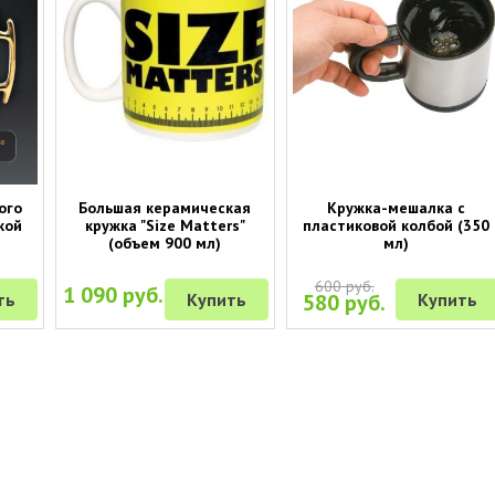
ого
Большая керамическая
Кружка-мешалка с
кой
кружка "Size Matters"
пластиковой колбой (350
(объем 900 мл)
мл)
600 руб.
1 090 руб.
ть
Купить
580 руб.
Купить