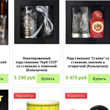
Никелированный
Подстаканник "Сталин" со
улей
подстаканник "Герб СССР"
стаканом, значком и
со стаканом и ложечкой
открыткой (Кольчугино)
(Кольчугино)
5 190 руб.
3 470 руб.
ть
Купить
Купить
Видеообзор
Видеообзор