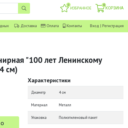
0
0
ИЗБРАННОЕ
КОРЗИНА
одных
Доставка
Оплата
Контакты
Вход
|
Регистрация
нирная "100 лет Ленинскому
4 см)
Характеристики
Диаметр
4 см
Материал
Металл
Упаковка
Полиэтиленовый пакет
 о