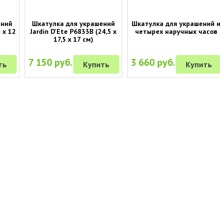
ений
Шкатулка для украшений
Шкатулка для украшений 
 х 12
Jardin D'Ete P6833B (24,5 х
четырех наручных часов
17,5 х 17 см)
7 150 руб.
3 660 руб.
ть
Купить
Купить