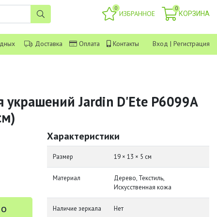
0
0
ИЗБРАННОЕ
КОРЗИНА
одных
Доставка
Оплата
Контакты
Вход
|
Регистрация
 украшений Jardin D'Ete P6099A
см)
Характеристики
Размер
19 × 13 × 5 см
Материал
Дерево, Текстиль,
Искусственная кожа
 о
Наличие зеркала
Нет