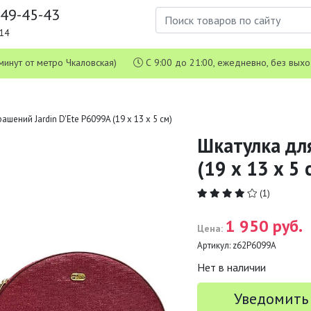
649-45-43
1-14
 5 минут от метро Чкаловская)
С 9:00 до 21:00, ежедневно, без вых
ашений Jardin D'Ete P6099A (19 х 13 х 5 см)
Шкатулка для
(19 х 13 х 5 
(1)
1 950 руб.
Цена:
Артикул:
z62P6099A
Нет в наличии
Уведомить