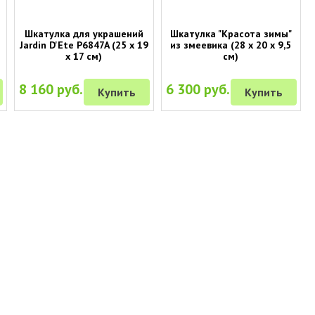
и
Шкатулка для украшений
Шкатулка "Красота зимы"
Jardin D'Ete P6847A (25 х 19
из змеевика (28 х 20 х 9,5
х 17 см)
см)
8 160 руб.
6 300 руб.
Купить
Купить