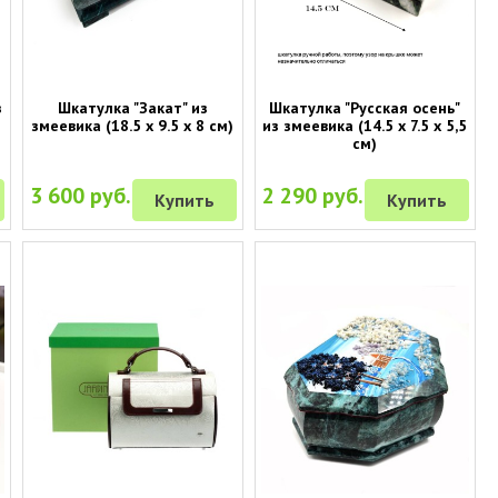
з
Шкатулка "Закат" из
Шкатулка "Русская осень"
)
змеевика (18.5 х 9.5 х 8 см)
из змеевика (14.5 х 7.5 х 5,5
см)
3 600 руб.
2 290 руб.
Купить
Купить