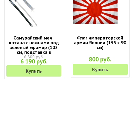
Самурайский меч-
Флаг императорской
катана с ножнами под
армии Японии (135 х 90
зеленый мрамор (102
см)
см, подставка в
подарок)
6 800 руб.
800 руб.
6 190 руб.
Купить
Купить