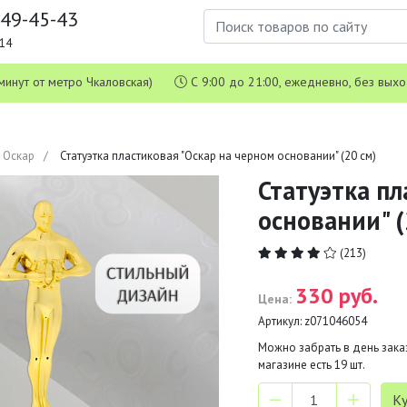
649-45-43
1-14
 5 минут от метро Чкаловская)
С 9:00 до 21:00, ежедневно, без вых
и Оскар
Статуэтка пластиковая "Оскар на черном основании" (20 см)
Статуэтка пл
основании" (
(213)
330 руб.
Цена:
Артикул:
z071046054
Можно забрать в день заказ
магазине есть
19
шт.