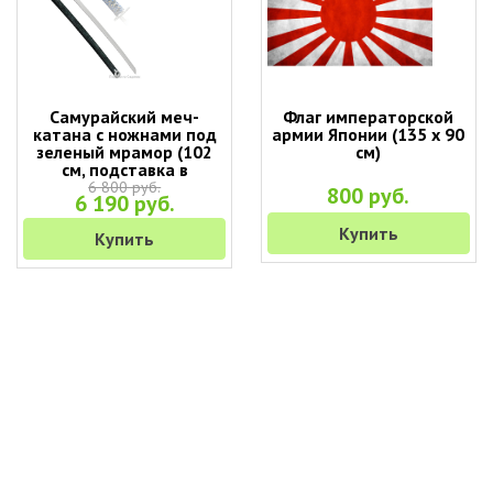
Самурайский меч-
Флаг императорской
катана с ножнами под
армии Японии (135 х 90
зеленый мрамор (102
см)
см, подставка в
подарок)
6 800 руб.
800 руб.
6 190 руб.
Купить
Купить
+7 (495) 649-45-43