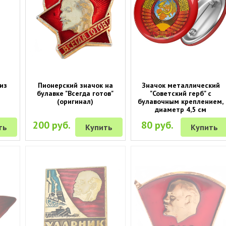
из
Пионерский значок на
Значок металлический
булавке "Всегда готов"
"Советский герб" с
(оригинал)
булавочным креплением,
диаметр 4,5 см
200 руб.
80 руб.
ть
Купить
Купить