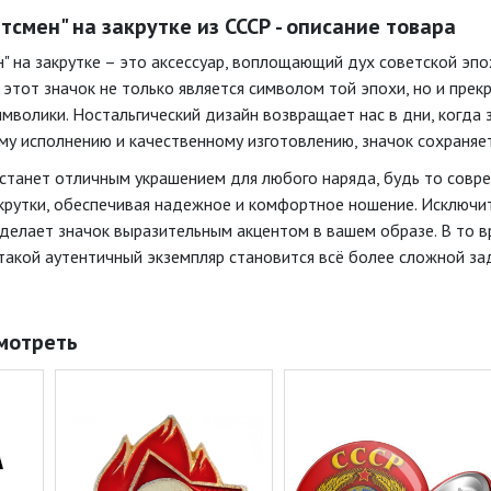
тсмен" на закрутке из СССР - описание товара
н" на закрутке – это аксессуар, воплощающий дух советской эп
 этот значок не только является символом той эпохи, но и пр
имволики. Ностальгический дизайн возвращает нас в дни, когда
му исполнению и качественному изготовлению, значок сохраняе
 станет отличным украшением для любого наряда, будь то совр
крутки, обеспечивая надежное и комфортное ношение. Исключи
 делает значок выразительным акцентом в вашем образе. В то в
 такой аутентичный экземпляр становится всё более сложной за
мотреть