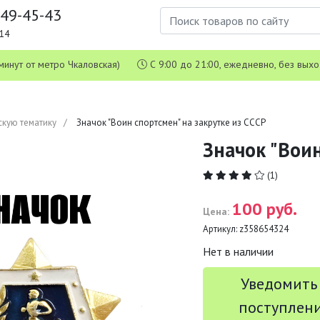
649-45-43
1-14
 5 минут от метро Чкаловская)
С 9:00 до 21:00, ежедневно, без вых
скую тематику
Значок "Воин спортсмен" на закрутке из СССР
Значок "Воин
(1)
100 руб.
Цена:
Артикул:
z358654324
Нет в наличии
Уведомить
поступлен