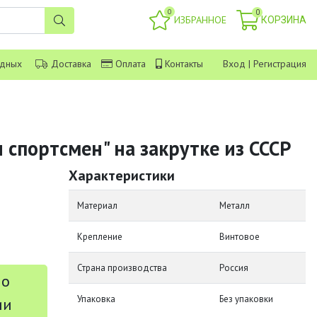
0
0
ИЗБРАННОЕ
КОРЗИНА
одных
Доставка
Оплата
Контакты
Вход
|
Регистрация
 спортсмен" на закрутке из СССР
Характеристики
Материал
Металл
Крепление
Винтовое
Страна производства
Россия
 о
Упаковка
Без упаковки
ии