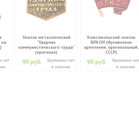
а
Значок металлический
Комсомольский значок
 на
"Ударник
ВЛКСМ (булавочное
)
коммунистического труда"
крепление, оригинальный,
(оригинал)
СССР)
о нет
Временно нет
Временно не
90 руб.
90 руб.
чии
в наличии
в наличии