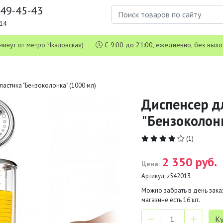
649-45-43
1-14
 5 минут от метро Чкаловская)
С 9:00 до 21:00, ежедневно, без вых
ластика "Бензоколонка" (1000 мл)
Диспенсер д
"Бензоколонк
(1)
2 350 руб.
Цена:
Артикул:
z542013
Можно забрать в день заказ
магазине есть
16
шт.