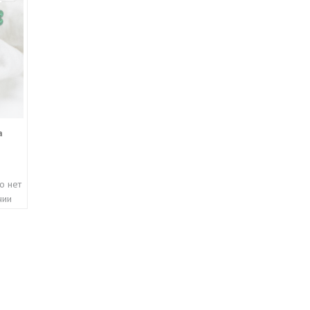
а
о нет
чии