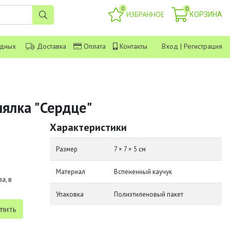
0
0
ИЗБРАННОЕ
КОРЗИНА
одных
Доставка
Оплата
Контакты
Вход
|
Регистрация
мялка "Сердце"
Характеристики
Размер
7 × 7 × 5 см
Материал
Вспененный каучук
а, в
Упаковка
Полиэтиленовый пакет