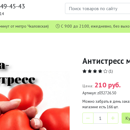
649-45-43
1-14
 5 минут от метро Чкаловская)
С 9:00 до 21:00, ежедневно, без вых
Антистресс 
(1)
210 руб.
Цена:
Артикул:
z032726.50
Можно забрать в день заказ
магазине есть
166
шт.