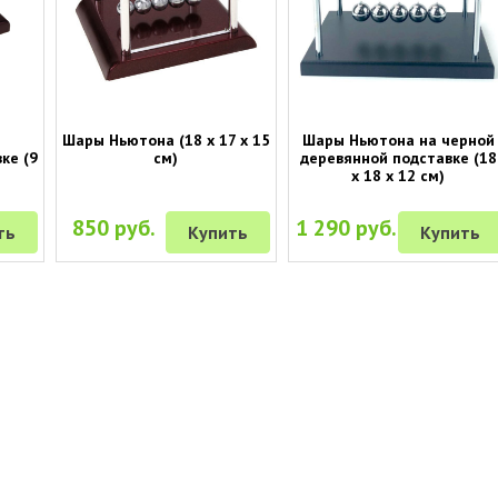
Шары Ньютона (18 х 17 х 15
Шары Ньютона на черной
ке (9
см)
деревянной подставке (18
х 18 х 12 см)
850 руб.
1 290 руб.
ть
Купить
Купить