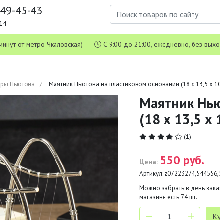
649-45-43
1-14
 5 минут от метро Чкаловская)
С 9:00 до 21:00, ежедневно, без вых
ры Ньютона
Маятник Ньютона на пластиковом основании (18 х 13,5 х 10
Маятник Нью
(18 х 13,5 х 
(1)
550 руб.
Цена:
Артикул:
z07223274,544556,
Можно забрать в день заказ
магазине есть
74
шт.