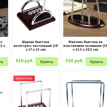
сс
Шарики Ньютона
Маятник Ньютона на
5 х
антистресс настольный (18
пластиковом основании (1
х 17 х 15 см)
х 13,5 х 10,5 см)
910 руб.
550 руб.
ть
Купить
Купить
Видеообзор