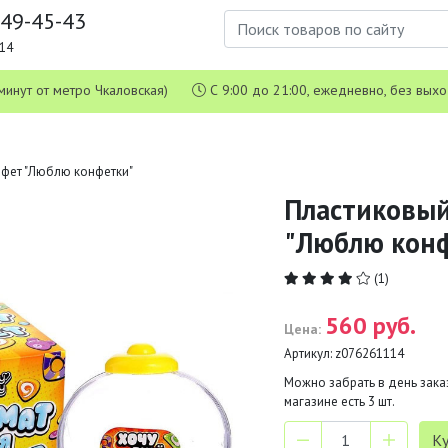
649-45-43
1-14
 5 минут от метро Чкаловская)
С 9:00 до 21:00, ежедневно, без вых
нфет "Люблю конфетки"
Пластиковый
"Люблю кон
(1)
560 руб.
Цена:
Артикул:
z076261114
Можно забрать в день заказ
магазине есть
3
шт.