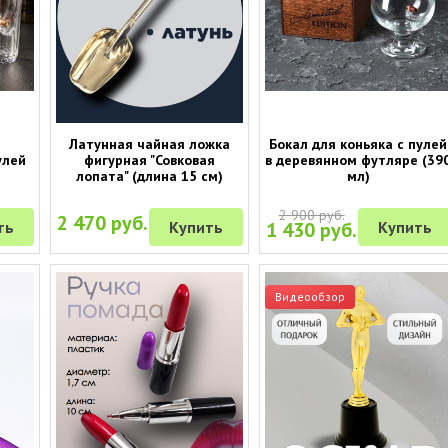
Латунная чайная ложка
Бокал для коньяка с пулей
улей
фигурная "Совковая
в деревянном футляре (39
лопата" (длина 15 см)
мл)
2 900 руб.
2 470 руб.
ть
Купить
1 430 руб.
Купить
Видеообзор