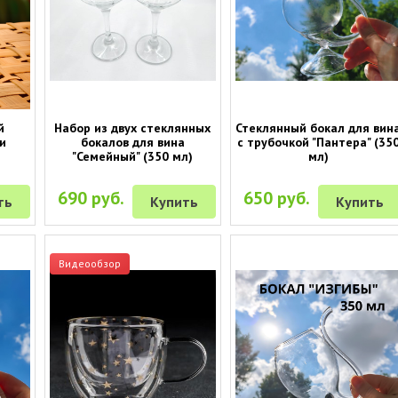
й
Набор из двух стеклянных
Стеклянный бокал для вин
и
бокалов для вина
с трубочкой "Пантера" (35
"Семейный" (350 мл)
мл)
690 руб.
650 руб.
ть
Купить
Купить
Видеообзор