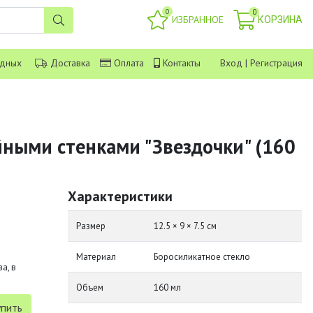
0
0
ИЗБРАННОЕ
КОРЗИНА
одных
Доставка
Оплата
Контакты
Вход
|
Регистрация
йными стенками "Звездочки" (160
Характеристики
Размер
12.5 × 9 × 7.5 см
Материал
Боросиликатное стекло
а, в
Объем
160 мл