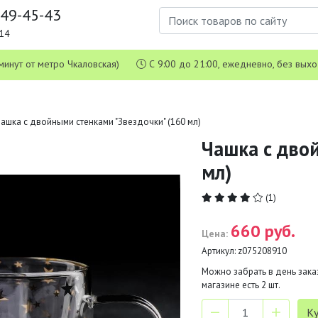
649-45-43
1-14
 5 минут от метро Чкаловская)
С 9:00 до 21:00, ежедневно, без вых
ашка с двойными стенками "Звездочки" (160 мл)
Чашка с дво
мл)
(1)
660 руб.
Цена:
Артикул:
z075208910
Можно забрать в день заказ
магазине есть
2
шт.