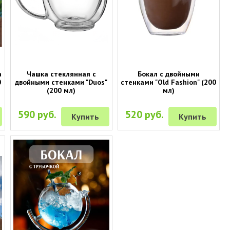
а
Чашка стеклянная с
Бокал с двойными
0
двойными стенками "Duos"
стенками "Old Fashion" (200
(200 мл)
мл)
590 руб.
520 руб.
Купить
Купить