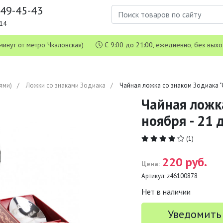
649-45-43
1-14
 5 минут от метро Чкаловская)
С 9:00 до 21:00, ежедневно, без вых
ями)
Ложки со знаками Зодиака
Чайная ложка со знаком Зодиака "С
Чайная ложка
ноября - 21 
(1)
220 руб.
Цена:
Артикул:
z46100878
Нет в наличии
Уведомить