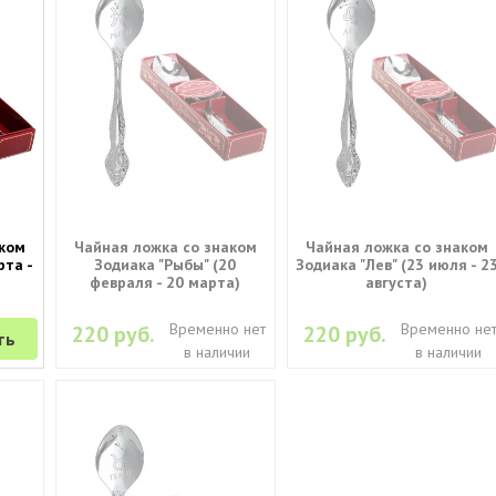
аком
Чайная ложка со знаком
Чайная ложка со знаком
рта -
Зодиака "Рыбы" (20
Зодиака "Лев" (23 июля - 2
февраля - 20 марта)
августа)
Временно нет
Временно не
220 руб.
220 руб.
ть
в наличии
в наличии