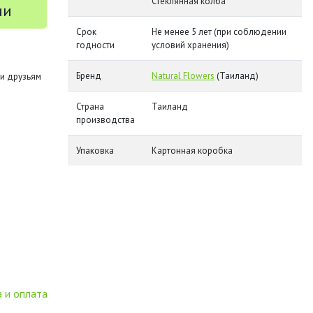
Стеклянная колба
ии
Срок
Не менее 5 лет (при соблюдении
годности
условий хранения)
Бренд
Natural Flowers
(Таиланд)
и друзьям
Страна
Таиланд
производства
Упаковка
Картонная коробка
 и оплата