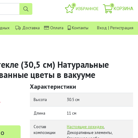
0
0
ИЗБРАННОЕ
КОРЗИНА
одных
Доставка
Оплата
Контакты
Вход
|
Регистрация
екле (30,5 см) Натуральные
ванные цветы в вакууме
Характеристики
.
Высота
30.5 см
Длина
11 см
Состав
Настоящие орхидеи
,
 о
композиции
Декоративные элементы,