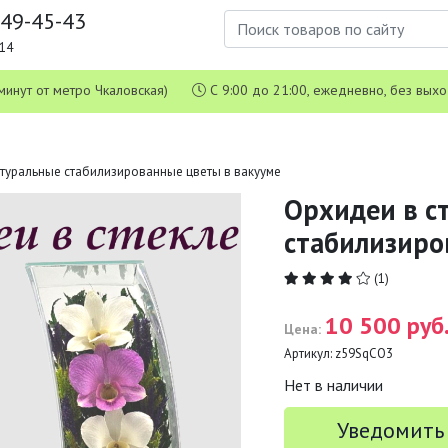
649-45-43
1-14
 5 минут от метро Чкаловская)
С 9:00 до 21:00, ежедневно, без вых
Натуральные стабилизированные цветы в вакууме
Орхидеи в ст
стабилизиро
(1)
10 500 руб
Цена:
Артикул:
z59SqCO3
Нет в наличии
Уведомить