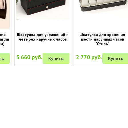
ния
Шкатулка для украшений и
Шкатулка для хранения
ardin
четырех наручных часов
шести наручных часов
см)
"Стиль"
3 660 руб.
2 770 руб.
ть
Купить
Купить