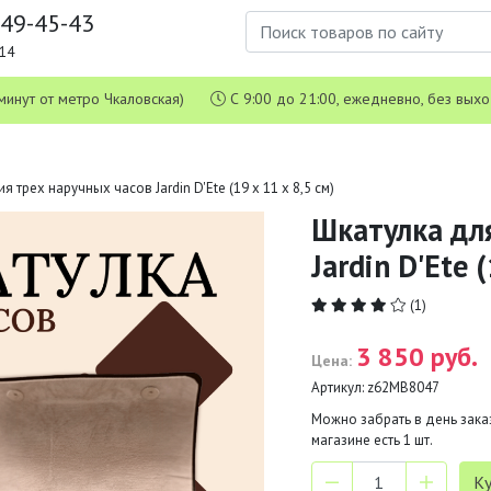
649-45-43
1-14
 5 минут от метро Чкаловская)
С 9:00 до 21:00, ежедневно, без вых
 трех наручных часов Jardin D'Ete (19 х 11 х 8,5 см)
Шкатулка дл
Jardin D'Ete 
(1)
3 850 руб.
Цена:
Артикул:
z62MB8047
Можно забрать в день заказ
магазине есть
1
шт.