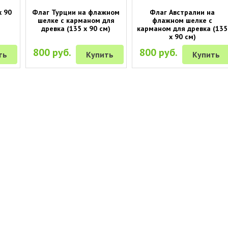
х 90
Флаг Турции на флажном
Флаг Австралии на
шелке с карманом для
флажном шелке с
древка (135 х 90 см)
карманом для древка (135
х 90 см)
800 руб.
800 руб.
ть
Купить
Купить