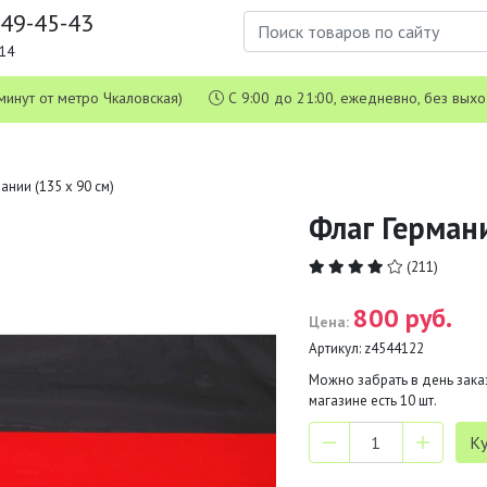
649-45-43
1-14
 5 минут от метро Чкаловская)
С 9:00 до 21:00, ежедневно, без вых
ании (135 х 90 см)
Флаг Германи
(211)
800 руб.
Цена:
Артикул:
z4544122
Можно забрать в день заказ
магазине есть
10
шт.