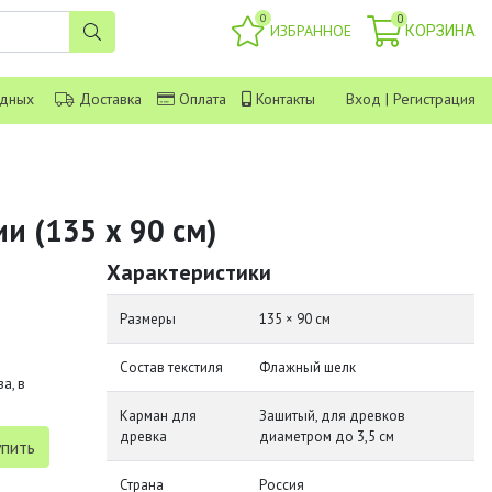
0
0
ИЗБРАННОЕ
КОРЗИНА
одных
Доставка
Оплата
Контакты
Вход
|
Регистрация
и (135 х 90 см)
Характеристики
Размеры
135 × 90 см
Состав текстиля
Флажный шелк
а, в
Карман для
Зашитый, для древков
древка
диаметром до 3,5 см
Страна
Россия