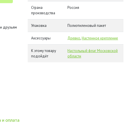
Страна
Россия
производства
Упаковка
Полиэтиленовый пакет
и друзьям
Аксессуары
Древко
,
Настенное крепление
К этому товару
Настольный флаг Московской
подойдёт
области
 и оплата