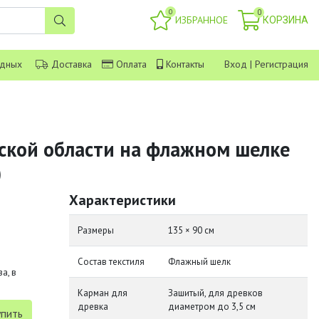
0
0
ИЗБРАННОЕ
КОРЗИНА
одных
Доставка
Оплата
Контакты
Вход
|
Регистрация
ской области на флажном шелке
)
Характеристики
Размеры
135 × 90 см
Состав текстиля
Флажный шелк
а, в
Карман для
Зашитый, для древков
древка
диаметром до 3,5 см