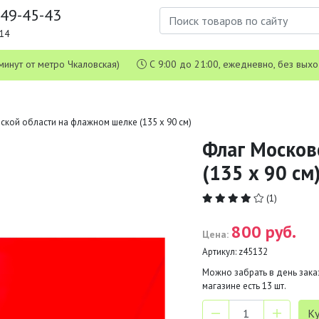
649-45-43
1-14
 5 минут от метро Чкаловская)
С 9:00 до 21:00, ежедневно, без вых
ской области на флажном шелке (135 х 90 см)
Флаг Москов
(135 х 90 см
(1)
800 руб.
Цена:
Артикул:
z45132
Можно забрать в день заказ
магазине есть
13
шт.