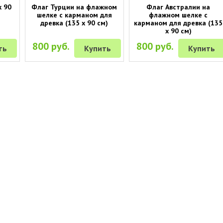
х 90
Флаг Турции на флажном
Флаг Австралии на
шелке с карманом для
флажном шелке с
древка (135 х 90 см)
карманом для древка (135
х 90 см)
800 руб.
800 руб.
ть
Купить
Купить