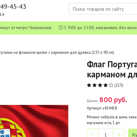
649-45-43
1-14
 5 минут от метро Чкаловская)
С 9:00 до 21:00, ежедневно, без вых
угалии на флажном шелке с карманом для древка (135 х 90 см)
Флаг Португ
карманом для
(213)
800 руб.
Цена:
Артикул:
z454418
Можно забрать в день заказ
магазине есть
1
шт.