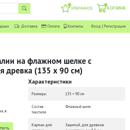
0
0
ИЗБРАННОЕ
КОРЗИНА
одных
Доставка
Оплата
Контакты
Вход
|
Регистрация
алии на флажном шелке с
 древка (135 х 90 см)
Характеристики
Размеры
135 × 90 см
Состав
Флажный шелк
а, в
текстиля
Карман для
Зашитый, для древков