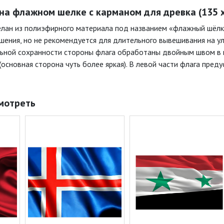
на флажном шелке с карманом для древка (135 х 
елан из полиэфирного материала под названием «флажный шёл
ошения, но не рекомендуется для длительного вывешивания на у
льной сохранности стороны флага обработаны двойным швом в 
(основная сторона чуть более яркая). В левой части флага пре
мотреть