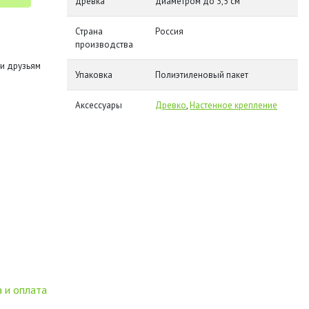
древка
диаметром до 3,5 см
Страна
Россия
производства
и друзьям
Упаковка
Полиэтиленовый пакет
Аксессуары
Древко
,
Настенное крепление
 и оплата