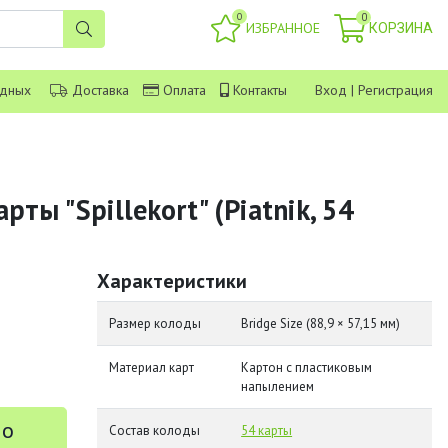
0
0
ИЗБРАННОЕ
КОРЗИНА
одных
Доставка
Оплата
Контакты
Вход
|
Регистрация
рты "Spillekort" (Piatnik, 54
Характеристики
Размер колоды
Bridge Size (88,9 × 57,15 мм)
Материал карт
Картон с пластиковым
напылением
 о
Состав колоды
54 карты