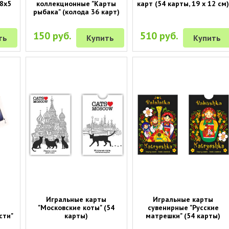
 8х5
коллекционные "Карты
карт (54 карты, 19 х 12 см
рыбака" (колода 36 карт)
150 руб.
510 руб.
ть
Купить
Купить
Игральные карты
Игральные карты
"Московские коты" (54
сувенирные "Русские
сти"
карты)
матрешки" (54 карты)