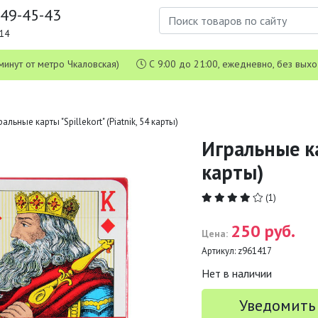
649-45-43
1-14
 5 минут от метро Чкаловская)
С 9:00 до 21:00, ежедневно, без вых
альные карты "Spillekort" (Piatnik, 54 карты)
Игральные ка
карты)
(1)
250 руб.
Цена:
Артикул:
z961417
Нет в наличии
Уведомить