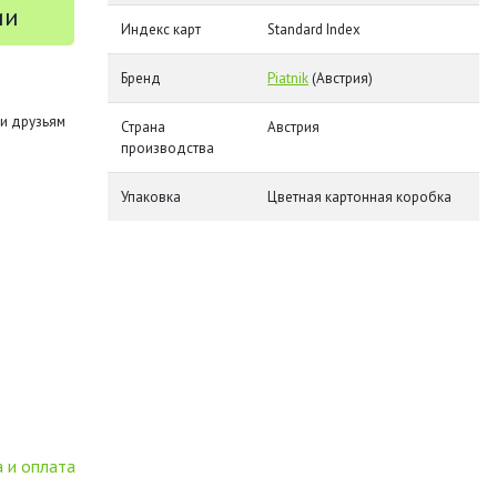
ии
Индекс карт
Standard Index
Бренд
Piatnik
(Австрия)
и друзьям
Страна
Австрия
производства
Упаковка
Цветная картонная коробка
 и оплата