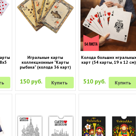
карты
Игральные карты
Колода больших игральны
 8х5
коллекционные "Карты
карт (54 карты, 19 х 12 см
рыбака" (колода 36 карт)
150 руб.
510 руб.
ть
Купить
Купить