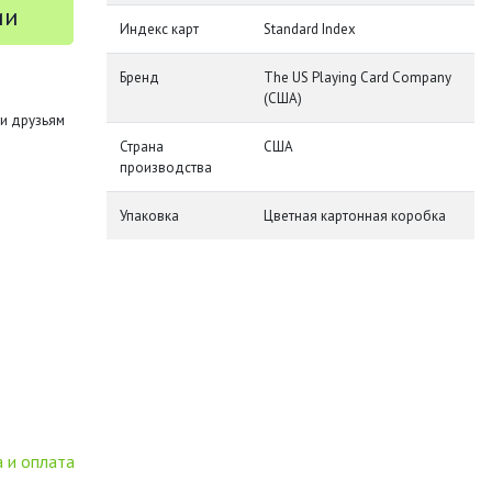
ии
Индекс карт
Standard Index
Бренд
The US Playing Card Company
(США)
и друзьям
Страна
США
производства
Упаковка
Цветная картонная коробка
 и оплата