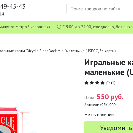
649-45-43
1-14
 5 минут от метро Чкаловская)
С 9:00 до 21:00, ежедневно, без вых
ральные карты "Bicycle Rider Back Mini" маленькие (USPCC, 54 карты)
Игральные ка
маленькие (U
(1)
550 руб.
Цена:
Артикул:
z95К-909
Нет в наличии
Уведомить