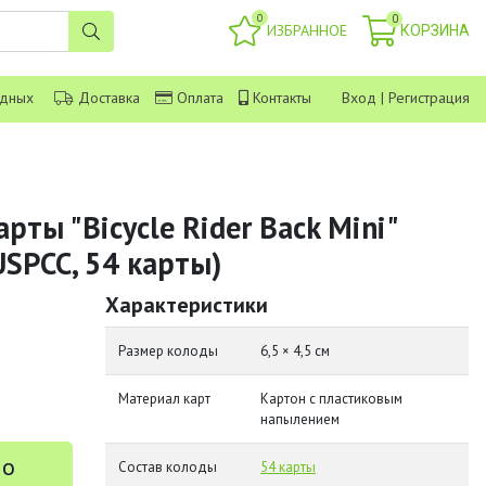
0
0
ИЗБРАННОЕ
КОРЗИНА
одных
Доставка
Оплата
Контакты
Вход
|
Регистрация
рты "Bicycle Rider Back Mini"
SPCC, 54 карты)
Характеристики
Размер колоды
6,5 × 4,5 см
Материал карт
Картон с пластиковым
напылением
 о
Состав колоды
54 карты