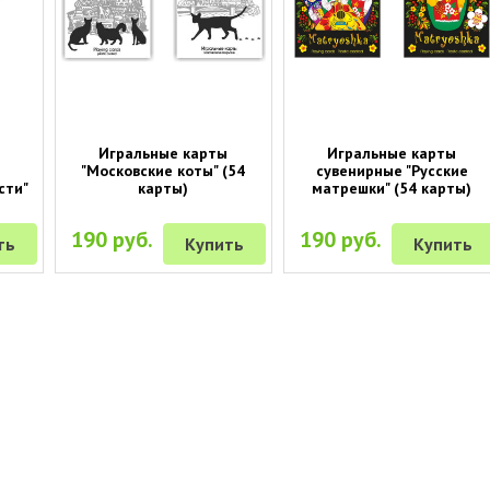
Игральные карты
Игральные карты
"Московские коты" (54
сувенирные "Русские
сти"
карты)
матрешки" (54 карты)
190 руб.
190 руб.
ть
Купить
Купить