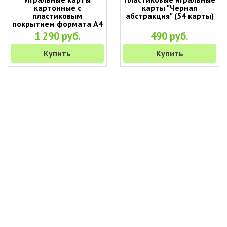
картонные с
карты "Черная
пластиковым
абстракция" (54 карты)
покрытием формата А4
(28 х 21 см)
1 290 руб.
490 руб.
Купить
Купить
+7 (495) 649-45-43