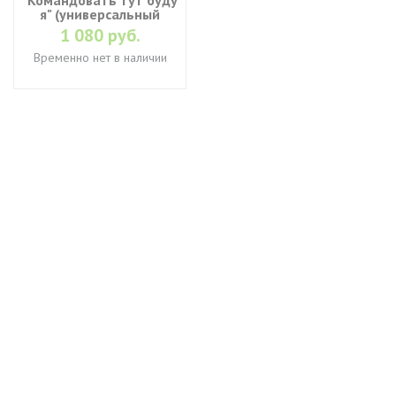
"Командовать тут буду
я" (универсальный
размер)
1 080 руб.
Временно нет в наличии
+7 (495) 649-45-43