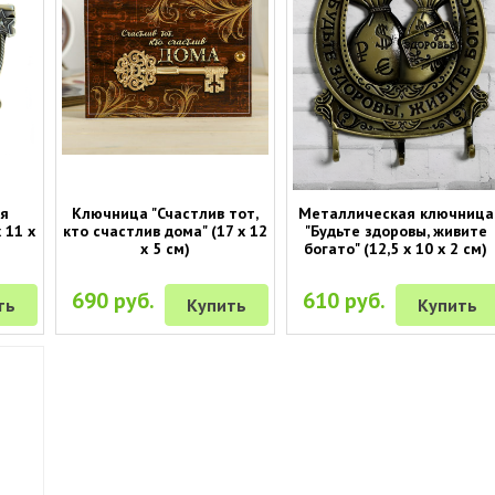
ая
Ключница "Счастлив тот,
Металлическая ключница
 11 х
кто счастлив дома" (17 х 12
"Будьте здоровы, живите
х 5 см)
богато" (12,5 х 10 х 2 см)
690 руб.
610 руб.
ть
Купить
Купить