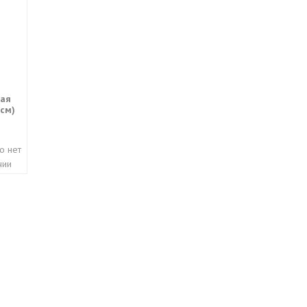
ная
 см)
о нет
чии