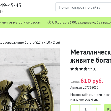
649-45-43
1-14
 5 минут от метро Чкаловская)
С 9:00 до 21:00, ежедневно, без вых
оровы, живите богато" (12,5 х 10 х 2 см)
Металлическ
живите богат
(1)
610 руб.
Цена:
Артикул:
z07765010
Можно забрать в день заказ
магазине есть
6
шт.