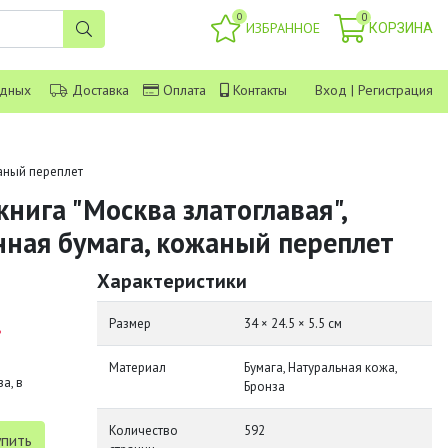
0
0
ИЗБРАННОЕ
КОРЗИНА
одных
Доставка
Оплата
Контакты
Вход
|
Регистрация
аный переплет
нига "Москва златоглавая",
ная бумага, кожаный переплет
Характеристики
.
Размер
34 × 24.5 × 5.5 см
Материал
Бумага, Натуральная кожа,
а, в
Бронза
Количество
592