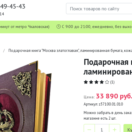
649-45-43
1-14
 5 минут от метро Чкаловская)
С 9:00 до 21:00, ежедневно, без вых
м
Подарочная книга "Москва златоглавая", ламинированная бумага, кож
Подарочная к
ламинирован
(1)
33 890 руб
Цена:
Артикул:
z37100.01.010
Можно забрать в день заказ
магазине есть
2
шт.