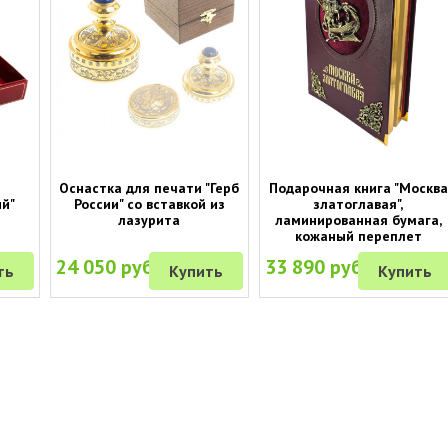
Оснастка для печати "Герб
Подарочная книга "Москва
й"
России" со вставкой из
златоглавая",
лазурита
ламинированная бумага,
кожаный переплет
24 050 руб.
33 890 руб.
ть
Купить
Купить