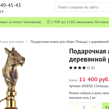
649-45-43
1-14
 5 минут от метро Чкаловская)
С 9:00 до 21:00, ежедневно, без вых
Ложки для обуви
Подарочная ложка для обуви "Лошадь" с деревянной
Подарочная 
деревянной 
(1)
11 400 руб
Цена:
Артикул:
z81ВЛД-12лошадь
Можно забрать в день заказ
магазине есть
1
шт.