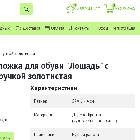
0
0
ИЗБРАННОЕ
КОРЗИНА
одных
Доставка
Оплата
Контакты
Вход
|
Регистрация
 ручкой золотистая
ложка для обуви "Лошадь" с
ручкой золотистая
Характеристики
.
Размер
57 × 6 × 4 см
Материал
Дерево, Бронза
а, в
(художественное литье)
Примечание
Ручная работа