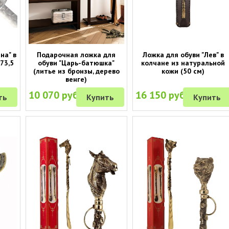
на" в
Подарочная ложка для
Ложка для обуви "Лев" в
73,5
обуви "Царь-батюшка"
колчане из натуральной
(литье из бронзы, дерево
кожи (50 см)
венге)
10 070 руб.
16 150 руб.
ть
Купить
Купить