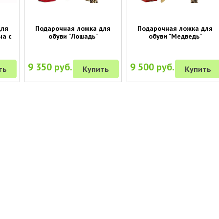
для
Подарочная ложка для
Подарочная ложка для
на с
обуви "Лошадь"
обуви "Медведь"
9 350 руб.
9 500 руб.
ть
Купить
Купить