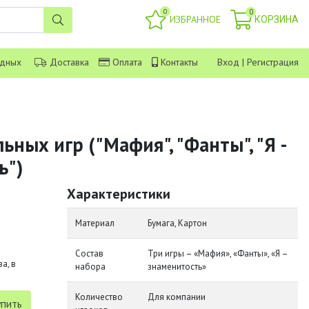
0
0
ИЗБРАННОЕ
КОРЗИНА
одных
Доставка
Оплата
Контакты
Вход
|
Регистрация
ьных игр ("Мафия", "Фанты", "Я -
ь")
Характеристики
Материал
Бумага, Картон
Состав
Три игры – «Мафия», «Фанты», «Я –
а, в
набора
знаменитость»
Количество
Для компании