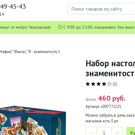
649-45-43
1-14
 5 минут от метро Чкаловская)
С 9:00 до 21:00, ежедневно, без вых
фия", "Фанты", "Я - знаменитость")
Набор настол
знаменитост
(1)
460 руб.
Цена:
Артикул:
z097772/25
Можно забрать в день заказ
магазине есть
3
шт.