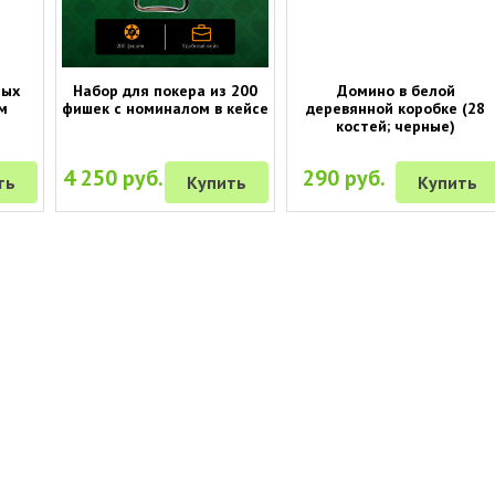
ных
Набор для покера из 200
Домино в белой
м
фишек с номиналом в кейсе
деревянной коробке (28
костей; черные)
4 250 руб.
290 руб.
ть
Купить
Купить