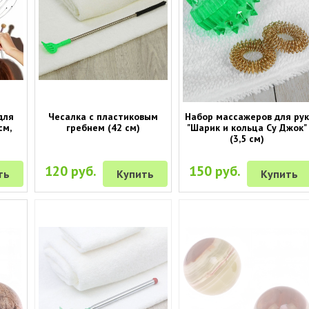
для
Чесалка с пластиковым
Набор массажеров для ру
см,
гребнем (42 см)
"Шарик и кольца Су Джок"
(3,5 см)
120 руб.
150 руб.
ть
Купить
Купить