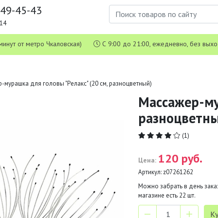
649-45-43
1-14
 5 минут от метро Чкаловская)
С 9:00 до 21:00, ежедневно, без вых
-мурашка для головы "Релакс" (20 см, разноцветный)
Массажер-мур
разноцветны
(1)
120 руб.
Цена:
Артикул:
z07261262
Можно забрать в день заказ
магазине есть
22
шт.