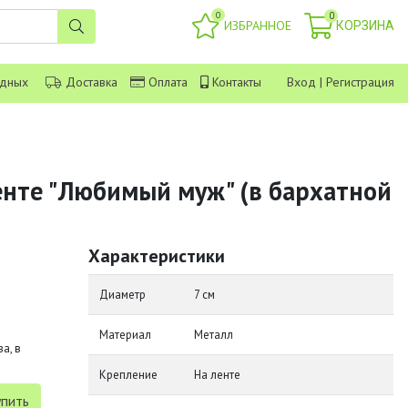
0
0
ИЗБРАННОЕ
КОРЗИНА
одных
Доставка
Оплата
Контакты
Вход
|
Регистрация
енте "Любимый муж" (в бархатной
Характеристики
Диаметр
7 см
Материал
Металл
а, в
Крепление
На ленте