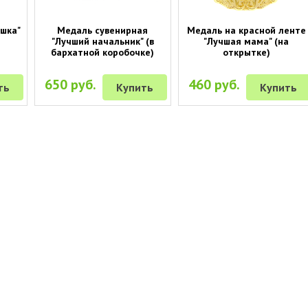
ушка"
Медаль сувенирная
Медаль на красной ленте
"Лучший начальник" (в
"Лучшая мама" (на
бархатной коробочке)
открытке)
650 руб.
460 руб.
ть
Купить
Купить