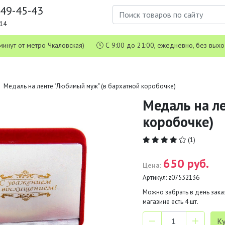
649-45-43
1-14
 5 минут от метро Чкаловская)
С 9:00 до 21:00, ежедневно, без вых
Медаль на ленте "Любимый муж" (в бархатной коробочке)
Медаль на л
коробочке)
(1)
650 руб.
Цена:
Артикул:
z07532136
Можно забрать в день заказ
магазине есть
4
шт.