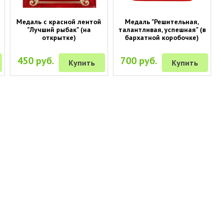
Медаль с красной лентой
Медаль "Решительная,
"Лучший рыбак" (на
талантливая, успешная" (в
открытке)
бархатной коробочке)
450 руб.
700 руб.
Купить
Купить