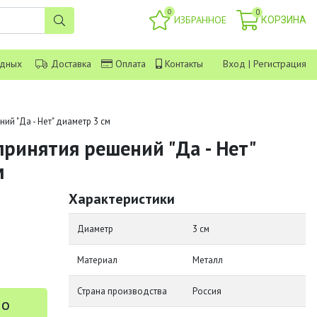
0
0
ИЗБРАННОЕ
КОРЗИНА
одных
Доставка
Оплата
Контакты
Вход
|
Регистрация
ий "Да - Нет" диаметр 3 см
принятия решений "Да - Нет"
м
Характеристики
Диаметр
3 см
Материал
Металл
Страна производства
Россия
 о