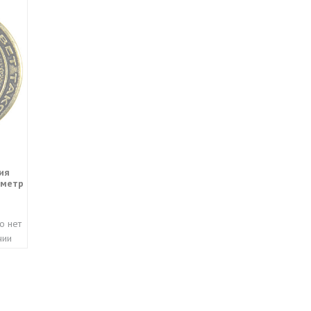
ия
аметр
о нет
чии