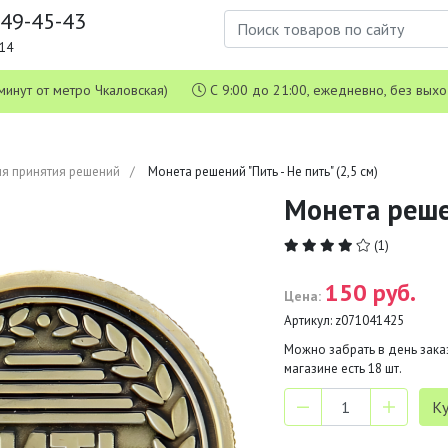
649-45-43
1-14
 5 минут от метро Чкаловская)
С 9:00 до 21:00, ежедневно, без вых
я принятия решений
Монета решений "Пить - Не пить" (2,5 см)
Монета решен
(1)
150 руб.
Цена:
Артикул:
z071041425
Можно забрать в день заказ
магазине есть
18
шт.