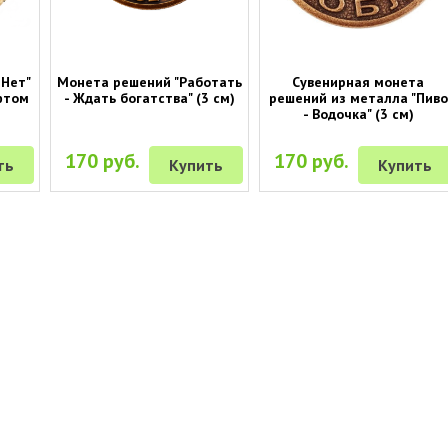
 Нет"
Монета решений "Работать
Сувенирная монета
фтом
- Ждать богатства" (3 см)
решений из металла "Пиво
- Водочка" (3 см)
170 руб.
170 руб.
ть
Купить
Купить