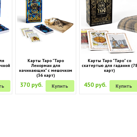
ля
Карты Таро "Таро
Карты Таро "Таро" со
очной
Ленорман для
скатертью для гадания (7
начинающих" с мешочком
карт)
(36 карт)
370 руб.
450 руб.
ть
Купить
Купить