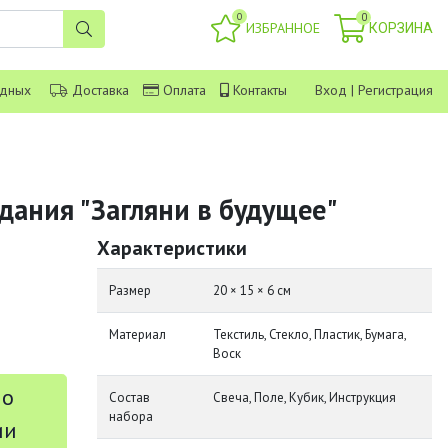
0
0
ИЗБРАННОЕ
КОРЗИНА
одных
Доставка
Оплата
Контакты
Вход
|
Регистрация
дания "Загляни в будущее"
Характеристики
Размер
20 × 15 × 6 см
Материал
Текстиль, Стекло, Пластик, Бумага,
Воск
 о
Состав
Свеча, Поле, Кубик, Инструкция
набора
ии