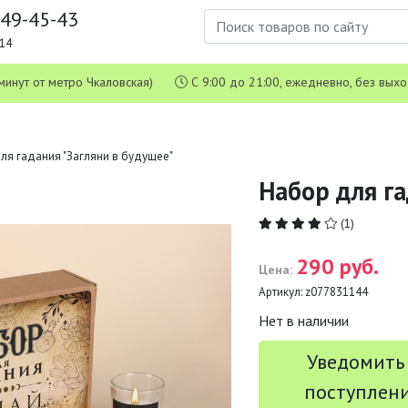
649-45-43
1-14
 5 минут от метро Чкаловская)
С 9:00 до 21:00, ежедневно, без вых
ля гадания "Загляни в будущее"
Набор для га
(1)
290 руб.
Цена:
Артикул:
z077831144
Нет в наличии
Уведомить
поступлен