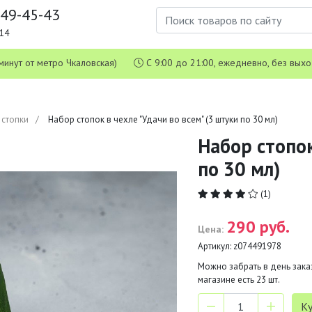
649-45-43
1-14
 5 минут от метро Чкаловская)
С 9:00 до 21:00, ежедневно, без вых
 стопки
Набор стопок в чехле "Удачи во всем" (3 штуки по 30 мл)
Набор стопок
по 30 мл)
(1)
290 руб.
Цена:
Артикул:
z074491978
Можно забрать в день заказ
магазине есть
23
шт.