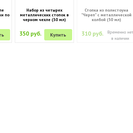
ле
Набор из четырех
Стопка из полистоуна
ки по
металлических стопок в
"Череп" с металлической
черном чехле (30 мл)
колбой (50 мл)
Временно не
350 руб.
310 руб.
ть
Купить
в наличии