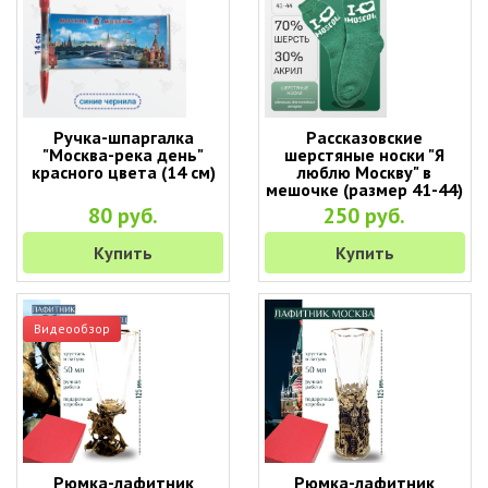
Ручка-шпаргалка
Рассказовские
"Москва-река день"
шерстяные носки "Я
красного цвета (14 см)
люблю Москву" в
мешочке (размер 41-44)
80 руб.
250 руб.
Купить
Купить
Видеообзор
Рюмка-лафитник
Рюмка-лафитник