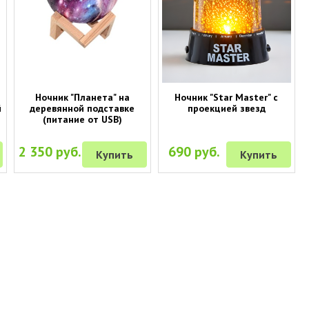
Ночник "Планета" на
Ночник "Star Master" с
й
деревянной подставке
проекцией звезд
(питание от USB)
2 350 руб.
690 руб.
Купить
Купить