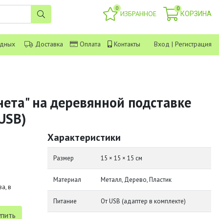
0
0
ИЗБРАННОЕ
КОРЗИНА
одных
Доставка
Оплата
Контакты
Вход
|
Регистрация
нета" на деревянной подставке
USB)
Характеристики
Размер
15 × 15 × 15 см
Материал
Металл, Дерево, Пластик
а, в
Питание
От USB (адаптер в комплекте)