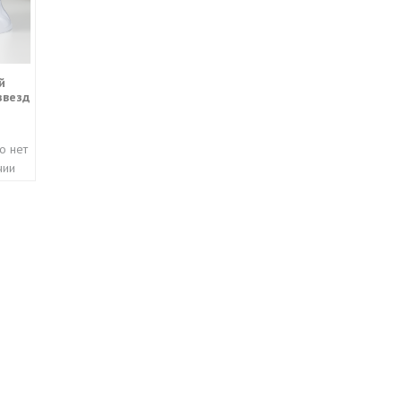
й
звезд
о нет
чии