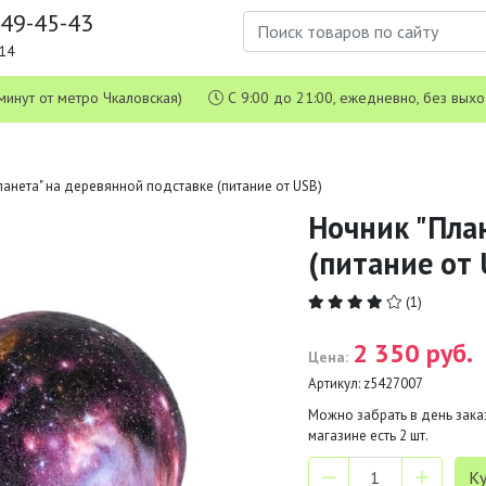
649-45-43
1-14
 5 минут от метро Чкаловская)
С 9:00 до 21:00, ежедневно, без вых
ланета" на деревянной подставке (питание от USB)
Ночник "Пла
(питание от 
(1)
2 350 руб.
Цена:
Артикул:
z5427007
Можно забрать в день заказ
магазине есть
2
шт.