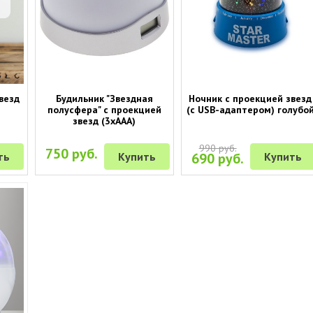
везд
Будильник "Звездная
Ночник с проекцией звезд
полусфера" с проекцией
(с USB-адаптером) голубо
звезд (3хААА)
990 руб.
750 руб.
ть
Купить
690 руб.
Купить