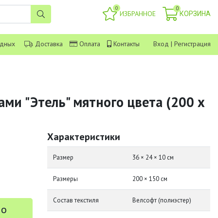
0
0
ИЗБРАННОЕ
КОРЗИНА
одных
Доставка
Оплата
Контакты
Вход
|
Регистрация
ами "Этель" мятного цвета (200 х
Характеристики
Размер
36 × 24 × 10 см
Размеры
200 × 150 см
Состав текстиля
Велсофт (полиэстер)
 о