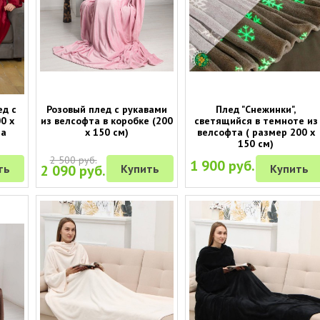
ед с
Розовый плед с рукавами
Плед "Снежинки",
0 х
из велсофта в коробке (200
светящийся в темноте из
та
х 150 см)
велсофта ( размер 200 х
150 см)
2 500 руб.
1 900 руб.
ть
2 090 руб.
Купить
Купить