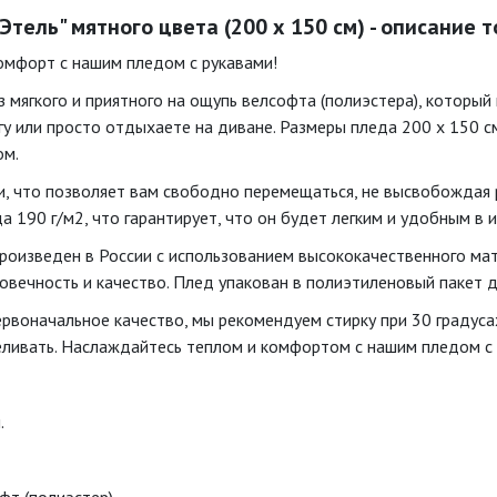
Этель" мятного цвета (200 х 150 см) - описание 
комфорт с нашим пледом с рукавами!
 мягкого и приятного на ощупь велсофта (полиэстера), который
гу или просто отдыхаете на диване. Размеры пледа 200 х 150 с
ом.
, что позволяет вам свободно перемещаться, не высвобождая 
а 190 г/м2, что гарантирует, что он будет легким и удобным в 
произведен в России с использованием высококачественного ма
говечность и качество. Плед упакован в полиэтиленовый пакет 
ервоначальное качество, мы рекомендуем стирку при 30 градуса
еливать. Наслаждайтесь теплом и комфортом с нашим пледом с 
.