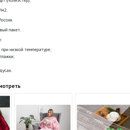
фт (полиэстер).
/м2.
оссия.
вый пакет.
:
 при низкой температуре;
глажки;
дусах.
мотреть