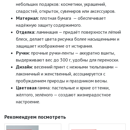
небольших
подарков:
косметики,
украшений,
сладостей,
открыток,
сувениров
или
аксессуаров.
Материал:
плотная
бумага
— обеспечивает
надёжную
защиту
содержимого.
Отделка:
ламинация
— придаёт
поверхности
лёгкий
блеск,
делает
цвета
рисунка
более
насыщенными
и
защищает
изображение
от
истирания.
Ручки:
прочные
ручки‑ленты
— аккуратно
вшиты,
выдерживают
вес
до
300
г
,
удобны
для
переноски.
Дизайн:
весенний
принт
с
нежными
тюльпанами
—
лаконичный
и
женственный,
ассоциируется
с
пробуждением
природы
и
праздником
весны.
Цветовая
гамма:
пастельные
и
яркие
оттенки
,
жёлтого,
зелёного
— создают
жизнерадостное
настроение.
Рекомендуем посмотреть