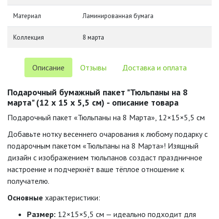
Материал
Ламинированная бумага
Коллекция
8 марта
Описание
Отзывы
Доставка и оплата
Подарочный бумажный пакет "Тюльпаны на 8
марта" (12 х 15 х 5,5 см) - описание товара
Подарочный
пакет
«Тюльпаны
на
8
Марта»,
12
×
15
×
5
,
5
см
Добавьте
нотку
весеннего
очарования
к
любому
подарку
с
подарочным
пакетом
«Тюльпаны
на
8
Марта»!
Изящный
дизайн
с
изображением
тюльпанов
создаст
праздничное
настроение
и
подчеркнёт
ваше
тёплое
отношение
к
получателю.
Основные
характеристики:
Размер:
12
×
15
×
5
,
5
см
— идеально
подходит
для