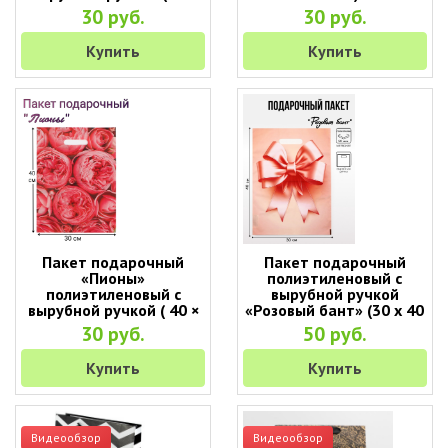
19 см)
30 руб.
30 руб.
Купить
Купить
Пакет подарочный
Пакет подарочный
«Пионы»
полиэтиленовый с
полиэтиленовый с
вырубной ручкой
вырубной ручкой ( 40 ×
«Розовый бант» (30 х 40
30 см )
см)
30 руб.
50 руб.
Купить
Купить
Видеообзор
Видеообзор