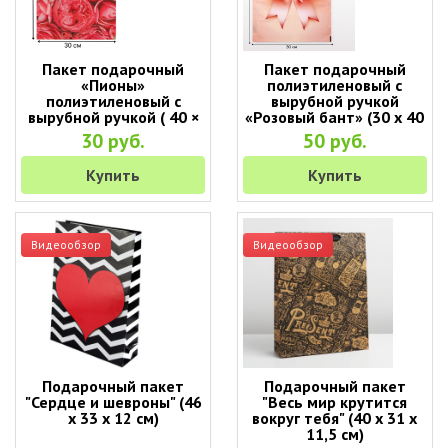
Пакет подарочный
Пакет подарочный
«Пионы»
полиэтиленовый с
полиэтиленовый с
вырубной ручкой
вырубной ручкой ( 40 ×
«Розовый бант» (30 х 40
30 см )
см)
30 руб.
50 руб.
Купить
Купить
Видеообзор
Видеообзор
Подарочный пакет
Подарочный пакет
"Сердце и шевроны" (46
"Весь мир крутится
х 33 х 12 см)
вокруг тебя" (40 х 31 х
11,5 см)