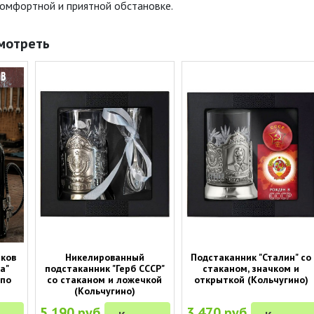
комфортной и приятной обстановке.
мотреть
тков
Никелированный
Подстаканник "Сталин" со
а"
подстаканник "Герб СССР"
стаканом, значком и
 по
со стаканом и ложечкой
открыткой (Кольчугино)
(Кольчугино)
5 190 руб.
3 470 руб.