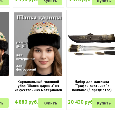
ть
Купить
Купить
а
Карнавальный головной
Набор для шашлыка
убор "Шапка царицы" из
"Трофеи охотника" в
искусственных материалов
колчане (8 предметов)
4 880 руб.
20 430 руб.
ть
Купить
Купить