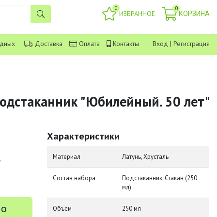
0
0
ИЗБРАННОЕ
КОРЗИНА
одных
Доставка
Оплата
Контакты
Вход
|
Регистрация
одстаканник "Юбилейный. 50 лет"
Характеристики
.
Материал
Латунь, Хрусталь
Состав набора
Подстаканник, Стакан (250
мл)
 о
Объем
250 мл