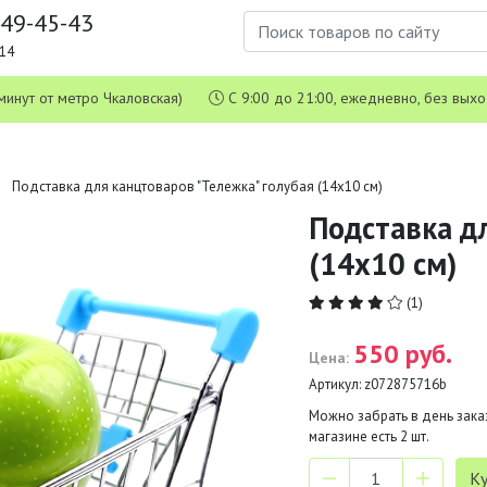
649-45-43
1-14
 5 минут от метро Чкаловская)
С 9:00 до 21:00, ежедневно, без вых
Подставка для канцтоваров "Тележка" голубая (14х10 см)
Подставка дл
(14х10 см)
(1)
550 руб.
Цена:
Артикул:
z072875716b
Можно забрать в день заказ
магазине есть
2
шт.