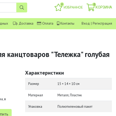
0
0
ИЗБРАННОЕ
КОРЗИНА
одных
Доставка
Оплата
Контакты
Вход
|
Регистрация
я канцтоваров "Тележка" голубая
Характеристики
Размер
15 × 14 × 10 см
Материал
Металл, Пластик
а, в
Упаковка
Полиэтиленовый пакет