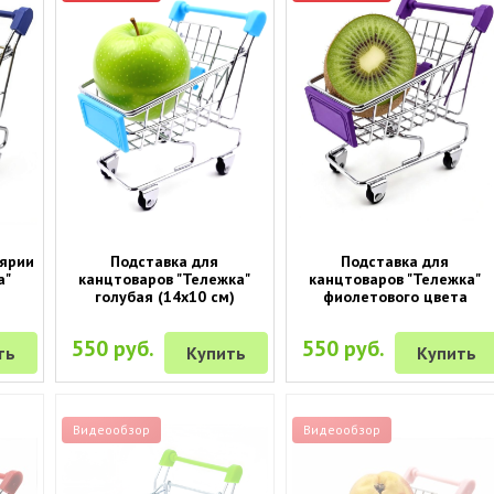
лярии
Подставка для
Подставка для
а"
канцтоваров "Тележка"
канцтоваров "Тележка"
голубая (14х10 см)
фиолетового цвета
550 руб.
550 руб.
ть
Купить
Купить
Видеообзор
Видеообзор