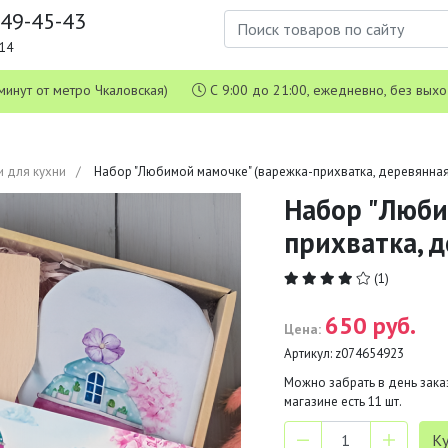
649-45-43
1-14
 5 минут от метро Чкаловская)
С 9:00 до 21:00, ежедневно, без вых
и для кухни
Набор "Любимой мамочке" (варежка-прихватка, деревянная
Набор "Люби
прихватка, д
(1)
650 руб.
Цена:
Артикул:
z074654923
Можно забрать в день заказ
магазине есть
11
шт.