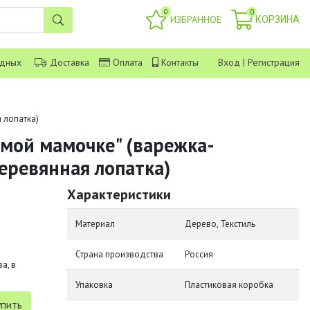
0
0
ИЗБРАННОЕ
КОРЗИНА
одных
Доставка
Оплата
Контакты
Вход
|
Регистрация
 лопатка)
мой мамочке" (варежка-
еревянная лопатка)
Характеристики
Материал
Дерево, Текстиль
Страна производства
Россия
а, в
Упаковка
Пластиковая коробка