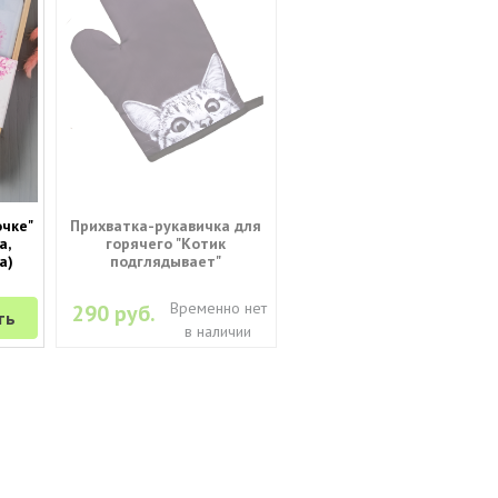
чке"
Прихватка-рукавичка для
а,
горячего "Котик
а)
подглядывает"
Временно нет
290 руб.
ть
в наличии